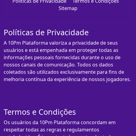
Políticas de Privacidade
Termos e Condições
Sitemap
Políticas de Privacidade
A 10Pm Plataforma valoriza a privacidade de seus
usuários e está empenhada em proteger todas as
informações pessoais fornecidas durante o uso de
nossos canais de comunicação. Todos os dados
coletados são utilizados exclusivamente para fins de
melhoria contínua da experiência de nossos jogadores.
Termos e Condições
Os usuários da 10Pm Plataforma concordam em
respeitar todas as regras e regulamentos