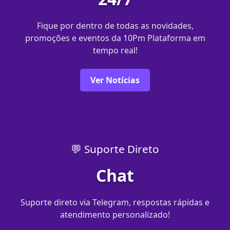
Fique por dentro de todas as novidades,
promoções e eventos da 10Pm Plataforma em
tempo real!
Ver Notícias
💬 Suporte Direto
Chat
Suporte direto via Telegram, respostas rápidas e
atendimento personalizado!