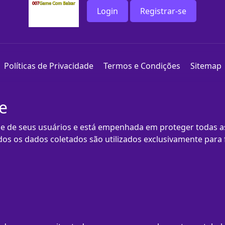
Login
Registrar-se
Políticas de Privacidade
Termos e Condições
Sitemap
de
de de seus usuários e está empenhada em proteger todas a
os os dados coletados são utilizados exclusivamente para 