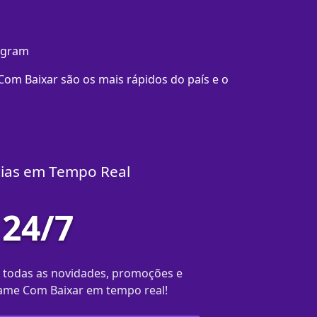
egram
Com Baixar são os mais rápidos do país e o
cias em Tempo Real
24/7
e todas as novidades, promoções e
ame Com Baixar em tempo real!