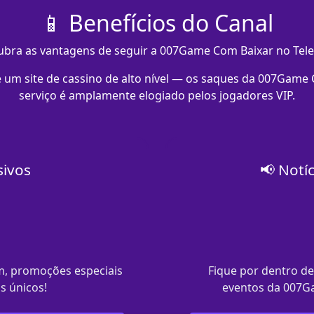
📱 Benefícios do Canal
ubra as vantagens de seguir a 007Game Com Baixar no Tel
um site de cassino de alto nível — os saques da 007Game 
serviço é amplamente elogiado pelos jogadores VIP.
sivos
📢 Notí
m, promoções especiais
Fique por dentro d
s únicos!
eventos da 007G