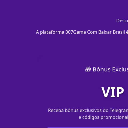
Desc
A plataforma 007Game Com Baixar Brasil é 
🎁 Bônus Exclu
VIP
Receba bônus exclusivos do Telegra
e códigos promocionai