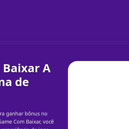
Baixar A
ma de
ra ganhar bônus no
Game Com Baixar, você