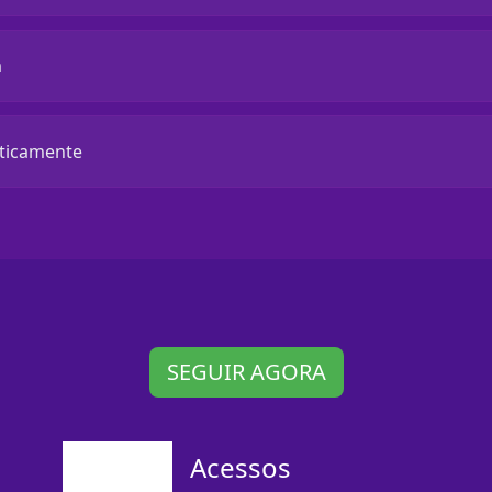
a
aticamente
SEGUIR AGORA
Acessos