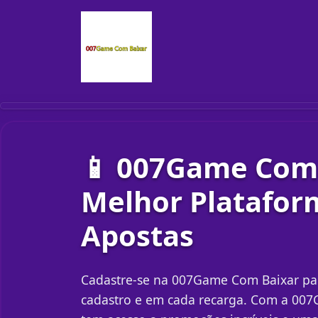
📱 007Game Com 
Melhor Platafor
Apostas
Cadastre-se na 007Game Com Baixar pa
cadastro e em cada recarga. Com a 007