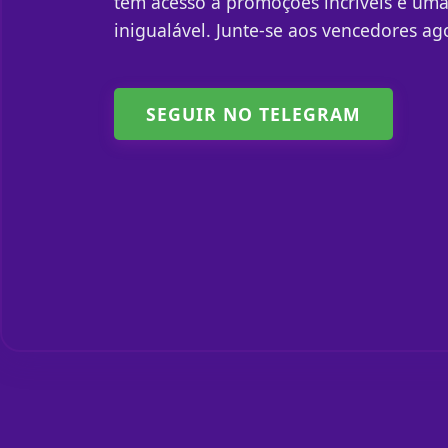
tem acesso a promoções incríveis e uma
inigualável. Junte-se aos vencedores ag
SEGUIR NO TELEGRAM